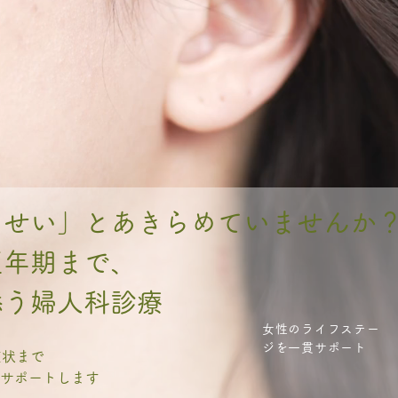
のせい」とあきらめていませんか
更年期まで、
添う婦人科診療
女性のライフステー
ジを一貫サポート
症状まで
サポートします